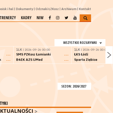
oisk i hal
Dokumenty
Odznaki ŁZKosz
Archiwum
Kontakt
TRENERZY
KADRY
NIW
WSZYSTKIE ROZGRYWKI
1LK
| 2026-09-26 00:00
1LK
| 2026-09-26 00:00
SMS PZKosz Łomianki
ŁKS Łódź
---
---
k
B4EK AZS UMed
Sparta Ziębice
---
---
SEZON: 2026/2027
TYKI
KTUALNOŚCI