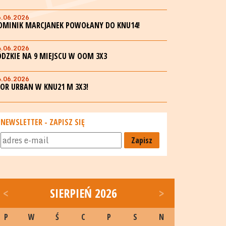
6.06.2026
OMINIK MARCJANEK POWOŁANY DO KNU14!
4.06.2026
ÓDZKIE NA 9 MIEJSCU W OOM 3X3
4.06.2026
GOR URBAN W KNU21 M 3X3!
NEWSLETTER - ZAPISZ SIĘ
Zapisz
<
SIERPIEŃ 2026
>
P
W
Ś
C
P
S
N