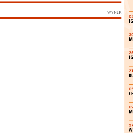
WYNIK
0
I
3
M
2
I
2
K
0
C
0
M
2
W