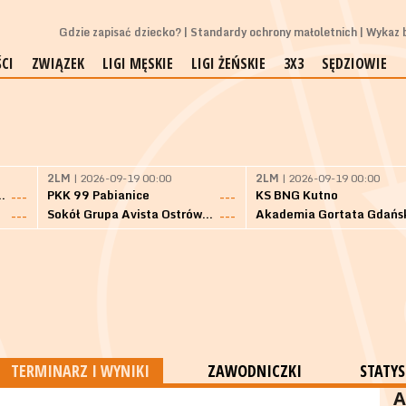
Gdzie zapisać dziecko?
Standardy ochrony małoletnich
Wykaz b
CI
ZWIĄZEK
LIGI MĘSKIE
LIGI ŻEŃSKIE
3X3
SĘDZIOWIE
2LM
| 2026-09-19 00:00
2LM
| 2026-09-19 00:00
Bielsk Podlaski
PKK 99 Pabianice
KS BNG Kutno
---
---
Sokół Grupa Avista Ostrów Maz.
Akademia Gortata Gdańs
---
---
TERMINARZ I WYNIKI
ZAWODNICZKI
STATYS
A