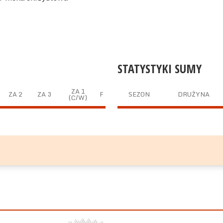
STATYSTYKI SUMY
ZA 1
ZA 2
ZA 3
F
SEZON
DRUŻYNA
(C/W)