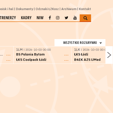
oisk i hal
Dokumenty
Odznaki ŁZKosz
Archiwum
Kontakt
TRENERZY
KADRY
NIW
WSZYSTKIE ROZGRYWKI
1LM
| 2026-10-03 00:00
1LK
| 2026-10-03 00:00
SKS Fulimpex Starogard Gdański
BS Polonia Bytom
ŁKS Łódź
---
---
ŁKS Coolpack Łódź
B4EK AZS UMed
---
---