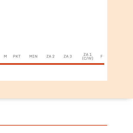
ZA 1
M
PKT
MIN
ZA 2
ZA 3
F
(C/W)