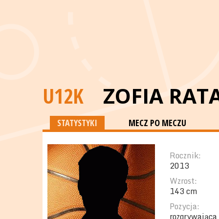
U12K
ZOFIA RAT
STATYSTYKI
MECZ PO MECZU
Rocznik:
2013
Wzrost:
143 cm
Pozycja:
rozgrywająca 