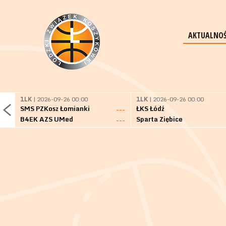
AKTUALNOŚ
1LK
| 2026-09-26 00:00
1LK
| 2026-09-26 00:00
SMS PZKosz Łomianki
ŁKS Łódź
---
B4EK AZS UMed
Sparta Ziębice
---