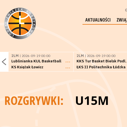
G
AKTUALNOŚCI
ZWIĄ
2LM
| 2026-09-19 00:00
2LM
| 2026-09-19 00:00
Lublinianka KUL Basketball
KKS Tur Basket 
---
KS Księżak Łowicz
ŁKS II Politechnika Łódzka
---
ROZGRYWKI:
U15M