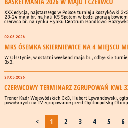
BASKETMANIA 2026 W MAJU I CZERWCU
XXX edycja, najstarszego w Polsce turnieju koszykówki 3x
23-24 maja br. na hali KS Społem w Łodzi zagrają bowiem
czerwca br. na rynku Rynku Centrum Handlowo-Rozrywko
02.06.2026
MKS ÓSEMKA SKIERNIEWICE NA 4 MIEJSCU M
W Olsztynie, w ostatni weekend maja br., odbył się turni
3x3.
29.05.2026
CZERWCOWY TERMINARZ ZGRUPOWAŃ KWŁ 3
Trener Kadr Wojewódzkich 3x3, Hubert Lewandowski, ogłos
powołanych na IV zgrupowanie przed Ogólnopolską Olimp
<
1
2
3
4
5
6