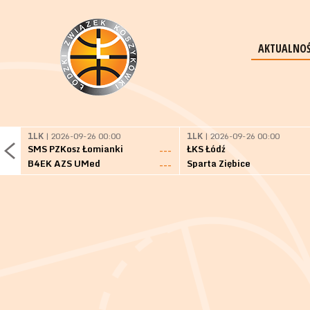
AKTUALNOŚ
1LK
| 2026-09-26 00:00
1LK
| 2026-09-26 00:00
SMS PZKosz Łomianki
ŁKS Łódź
---
B4EK AZS UMed
Sparta Ziębice
---