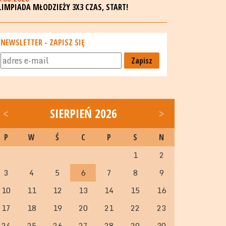
LIMPIADA MŁODZIEŻY 3X3 CZAS, START!
NEWSLETTER - ZAPISZ SIĘ
Zapisz
<
SIERPIEŃ 2026
>
P
W
Ś
C
P
S
N
1
2
3
4
5
6
7
8
9
10
11
12
13
14
15
16
17
18
19
20
21
22
23
24
25
26
27
28
29
30