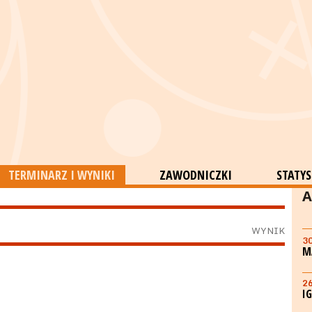
TERMINARZ I WYNIKI
ZAWODNICZKI
STATYS
A
WYNIK
3
M
2
I