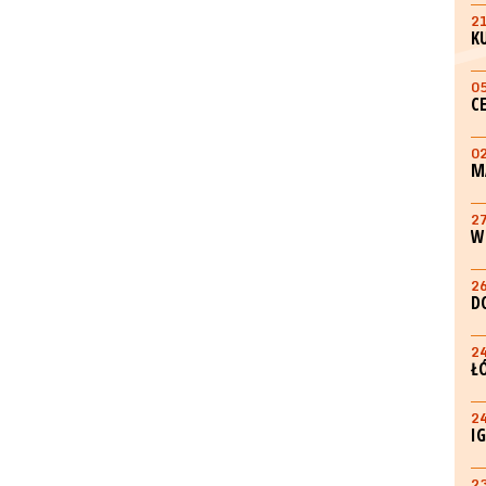
2
K
0
C
0
M
2
W
2
D
2
Ł
2
I
2