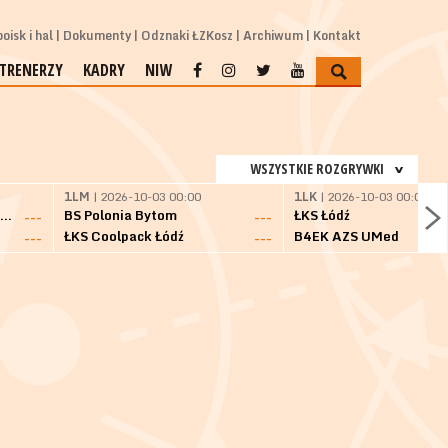
oisk i hal
Dokumenty
Odznaki ŁZKosz
Archiwum
Kontakt
TRENERZY
KADRY
NIW
WSZYSTKIE ROZGRYWKI
1LM
| 2026-10-03 00:00
1LK
| 2026-10-03 00:00
SKS Fulimpex Starogard Gdański
BS Polonia Bytom
ŁKS Łódź
---
---
ŁKS Coolpack Łódź
B4EK AZS UMed
---
---