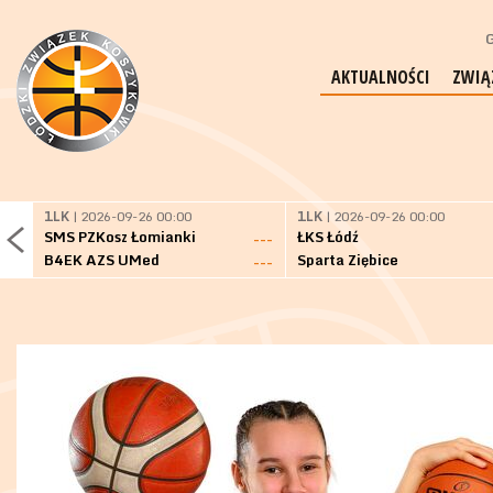
G
AKTUALNOŚCI
ZWIĄ
1LK
| 2026-09-26 00:00
1LK
| 2026-09-26 00:00
SMS PZKosz Łomianki
ŁKS Łódź
---
B4EK AZS UMed
Sparta Ziębice
---