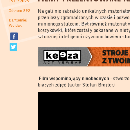
19.09.2025
Odsłon: 892
Na gali nie zabrakło unikalnych materiał
przeniosły zgromadzonych w czasie i pozwo
Bartłomiej
minionego stulecia. Był również materiał 
Wojdak
koszykówki, które zostały pokazane w niet
sztucznej inteligenci ożywiono bowiem star
Film wspominający nieobecnych
-
stworzo
białych zdjęć (autor Stefan Brajter)