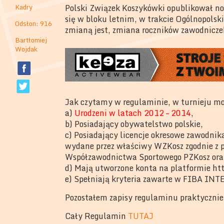
Kadry
Polski Związek Koszykówki opublikował no
się w bloku letnim, w trakcie Ogólnopolsk
Odsłon: 916
zmianą jest, zmiana roczników zawodniczek
Bartłomiej
Wojdak
Jak czytamy w regulaminie, w turnieju mo
a)
Urodzeni w latach 2012 – 2014
,
b) Posiadający obywatelstwo polskie,
c) Posiadający licencje okresowe zawodni
wydane przez właściwy WZKosz zgodnie z
Współzawodnictwa Sportowego PZKosz oraz 
d) Mają utworzone konta na platformie htt
e) Spełniają kryteria zawarte w FIBA 
Pozostałem zapisy regulaminu praktycznie 
Cały Regulamin
TUTAJ