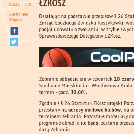
ŁZKOSZ
Odsłon: 733
Bartłomiej
Działając na podstawie przepisów § 26 St
Wojdak
Zarząd Łódzkiego Związku Koszykówki, wobe
podjął uchwałę o zwołaniu, w trybie zwy
Sprawozdawczego Delegatów ŁZKosz.
Zebranie odbędzie się w czwartek
18 czer
Stadionie Miejskim im. Władysława Króla pr
termin - godz. 18,00).
Zgodnie z § 26 Statutu ŁZKosz projekt Por
przesłany na
adresy mailowe klubów
, na 
terminem zebrania. Pozostałe materiały d
programie obrad, o ile będą, zostanę przes
datą Zebrania.