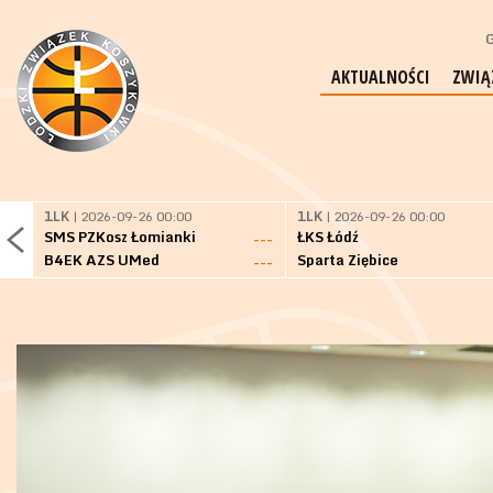
G
AKTUALNOŚCI
ZWIĄ
1LK
| 2026-09-26 00:00
1LK
| 2026-09-26 00:00
SMS PZKosz Łomianki
ŁKS Łódź
---
B4EK AZS UMed
Sparta Ziębice
---