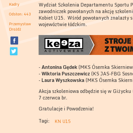
Kadry
Wydział Szkolenia Departamentu Sportu Po
zawodniczek powołanych na akcję szkoleni
Odsłon: 443
Kobiet U15. Wśród powołanych znalazły si
Przemysław
wojewóztwie łódzkim.
Drożdż
-
Antonina Gędek
(MKS Ósemka Skierniew
-
Wiktoria Puszczewicz
(KS JAS-FBG Sosno
-
Laura Wyszkowska
(MKS Ósemka Skiern
Akcja szkoleniowa odbędzie się w Giżycku 
7 czerwca br.
Gratulacje i Powodzenia!
Tagi:
KN U15