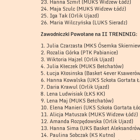
23. Hanna Szmit (MUKS Widzew Łódź)
24. Maja Szulc (MUKS Widzew Łódź)
25. Iga Tak (Orlik Ujazd)
26. Maria Wilczyńska (LUKS Sieradz)
Zawodniczki Powołane na II TRENINIG:
1. Julia Czarzasta (MKS Ósemka Skierniew
2. Rozalia Górka (PTK Pabianice)
3. Wiktoria Hajzel (Orlik Ujazd)
4. Julia Kłeczek (MUKS Bełchatów)
5. Łucja Kłosinska (Basket 4ever Ksaweró
6. Hanna Kowalska (UKS Szkoła Gortata Ł
7. Daria Krawul (Orlik Ujazd)
8. Lena Ludwisiak (ŁKS KK)
9. Lena Maj (MUKS Bełchatów)
10. Elena Manieri (UKS Szkoła Gortata Łó
11. Alicja Matuszak (MUKS Widzew Łódź)
12. Amanda Rozpędowska (Orlik Ujazd)
13. Hanna Sima (UKS Basket Aleksandrów
14. Paulina Sobczak (KS Kutno)