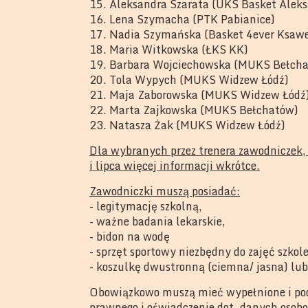
15. Aleksandra Szarata (UKS Basket Aleks
16. Lena Szymacha (PTK Pabianice)
17. Nadia Szymańska (Basket 4ever Ksaw
18. Maria Witkowska (ŁKS KK)
19. Barbara Wojciechowska (MUKS Bełch
20. Tola Wypych (MUKS Widzew Łódź)
21. Maja Zaborowska (MUKS Widzew Łódź
22. Marta Zajkowska (MUKS Bełchatów)
23. Natasza Żak (MUKS Widzew Łódź)
Dla wybranych przez trenera zawodniczek,
i lipca więcej informacji wkrótce.
Zawodniczki muszą posiadać:
- legitymację szkolną,
- ważne badania lekarskie,
- bidon na wodę
- sprzęt sportowy niezbędny do zajęć szko
- koszulkę dwustronną (ciemna/ jasna) lub
Obowiązkowo muszą mieć wypełnione i pod
prawnego i oświadczenie dot. danych osob