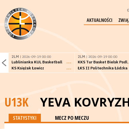
G
AKTUALNOŚCI
ZWIĄ
2LM
| 2026-09-19 00:00
2LM
| 2026-09-19 00:00
Lublinianka KUL Basketball
KKS Tur Basket 
---
KS Księżak Łowicz
ŁKS II Politechnika Łódzka
---
U13K
YEVA KOVRYZ
STATYSTYKI
MECZ PO MECZU