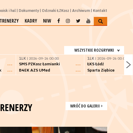
oisk i hal
Dokumenty
Odznaki ŁZKosz
Archiwum
Kontakt
TRENERZY
KADRY
NIW
WSZYSTKIE ROZGRYWKI
1LK
| 2026-09-26 00:00
1LK
| 2026-09-26 00:00
SMS PZKosz Łomianki
ŁKS Łódź
---
---
k
B4EK AZS UMed
Sparta Ziębice
---
---
TRENERZY
WRÓĆ DO GALERII >