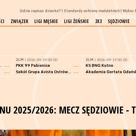
Gdzie zapisać dziecko?
Standardy ochrony małoletnich
Wykaz b
CI
ZWIĄZEK
LIGI MĘSKIE
LIGI ŻEŃSKIE
3X3
SĘDZIOWIE
2LM
| 2026-09-19 00:00
2LM
| 2026-09-19 00:00
Bielsk Podlaski
PKK 99 Pabianice
KS BNG Kutno
---
---
Sokół Grupa Avista Ostrów Maz.
Akademia Gortata Gdańs
---
---
NU 2025/2026: MECZ SĘDZIOWIE - 