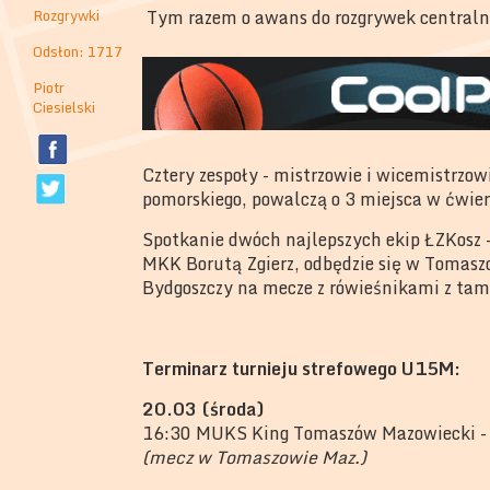
Rozgrywki
Tym razem o awans do rozgrywek centraln
Odsłon: 1717
Piotr
Ciesielski
Cztery zespoły - mistrzowie i wicemistrzo
pomorskiego, powalczą o 3 miejsca w ćwie
Spotkanie dwóch najlepszych ekip ŁZKos
MKK Borutą Zgierz, odbędzie się w Tomaszo
Bydgoszczy na mecze z rówieśnikami z tam
Terminarz turnieju strefowego U15M:
20.03 (środa)
16:30 MUKS King Tomaszów Mazowiecki - 
(mecz w Tomaszowie Maz.)