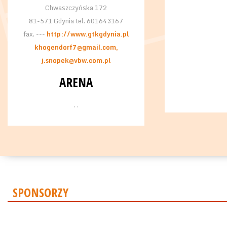
Chwaszczyńska 172
81-571 Gdynia tel. 601643167
fax. ---
http://www.gtkgdynia.pl
khogendorf7@gmail.com,
j.snopek@vbw.com.pl
ARENA
, ,
SPONSORZY