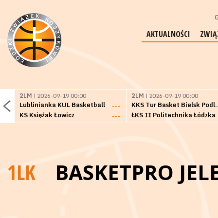
G
AKTUALNOŚCI
ZWIĄ
2LM
| 2026-09-19 00:00
2LM
| 2026-09-19 00:00
Lublinianka KUL Basketball
KKS Tur Basket 
---
KS Księżak Łowicz
ŁKS II Politechnika Łódzka
---
1LK
BASKETPRO JEL