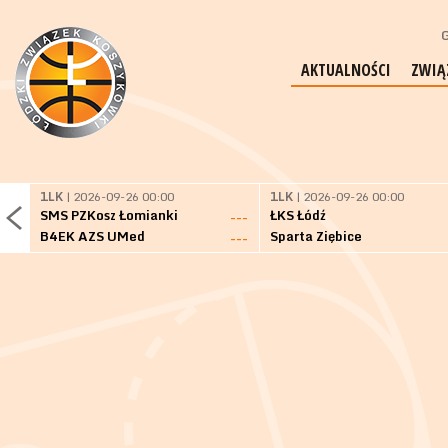
G
AKTUALNOŚCI
ZWIĄ
1LK
| 2026-09-26 00:00
1LK
| 2026-09-26 00:00
SMS PZKosz Łomianki
ŁKS Łódź
---
B4EK AZS UMed
Sparta Ziębice
---