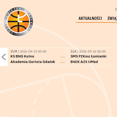
G
AKTUALNOŚCI
ZWIĄ
2LM
| 2026-09-19 00:00
1LK
| 2026-09-26 00:00
KS BNG Kutno
SMS PZKosz Łomianki
---
Akademia Gortata Gdańsk
B4EK AZS UMed
---