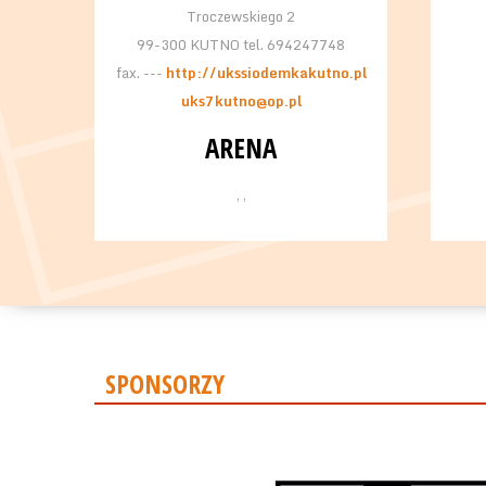
Troczewskiego 2
99-300 KUTNO tel. 694247748
fax. ---
http://ukssiodemkakutno.pl
uks7kutno@op.pl
ARENA
, ,
SPONSORZY