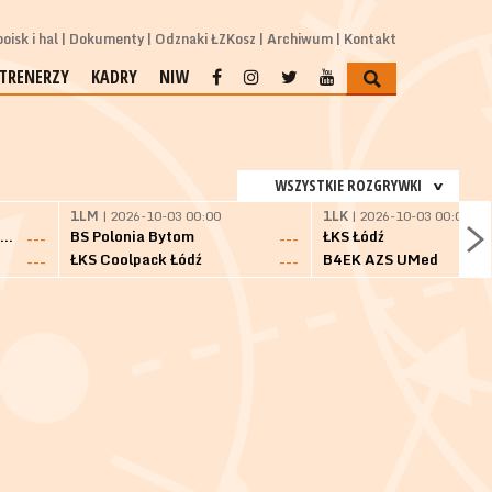
oisk i hal
Dokumenty
Odznaki ŁZKosz
Archiwum
Kontakt
TRENERZY
KADRY
NIW
WSZYSTKIE ROZGRYWKI
1LM
| 2026-10-03 00:00
1LK
| 2026-10-03 00:00
SKS Fulimpex Starogard Gdański
BS Polonia Bytom
ŁKS Łódź
---
---
ŁKS Coolpack Łódź
B4EK AZS UMed
---
---