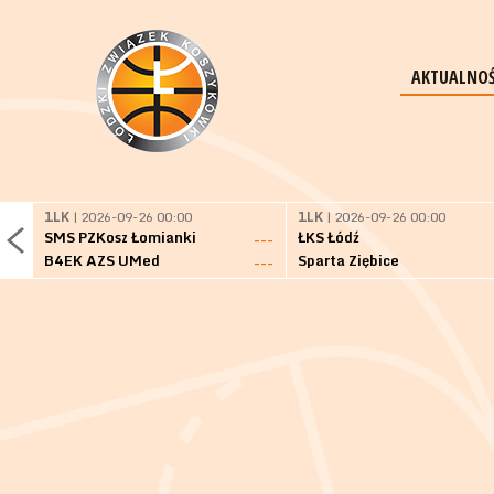
AKTUALNOŚ
1LK
| 2026-09-26 00:00
1LK
| 2026-09-26 00:00
SMS PZKosz Łomianki
ŁKS Łódź
---
B4EK AZS UMed
Sparta Ziębice
---