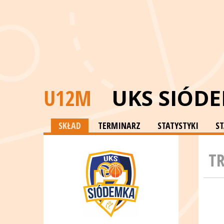
U12M
UKS SIÓD
SKŁAD
TERMINARZ
STATYSTYKI
S
T