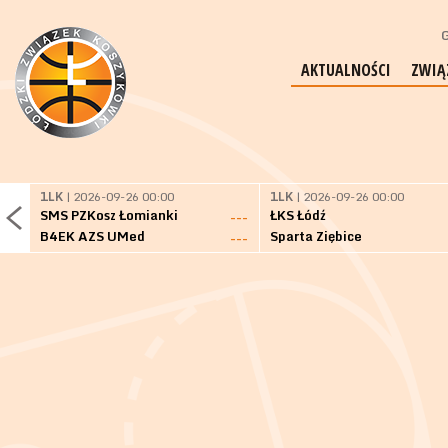
G
AKTUALNOŚCI
ZWIĄ
1LK
| 2026-09-26 00:00
1LK
| 2026-09-26 00:00
SMS PZKosz Łomianki
ŁKS Łódź
---
B4EK AZS UMed
Sparta Ziębice
---