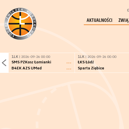
G
AKTUALNOŚCI
ZWIĄ
1LK
| 2026-09-26 00:00
1LK
| 2026-09-26 00:00
SMS PZKosz Łomianki
ŁKS Łódź
---
B4EK AZS UMed
Sparta Ziębice
---