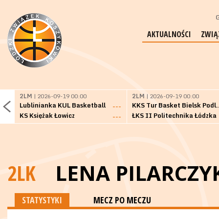
G
AKTUALNOŚCI
ZWIĄ
2LM
| 2026-09-19 00:00
2LM
| 2026-09-19 00:00
Lublinianka KUL Basketball
KKS Tur Basket 
---
KS Księżak Łowicz
ŁKS II Politechnika Łódzka
---
2LK
LENA PILARCZY
STATYSTYKI
MECZ PO MECZU