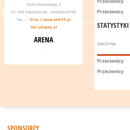
Przeciwnicy
Grota Roweckiego 3
Przeciwnicy
95-200 Pabianice tel. +48668460780
fax. ---
http://www.pkk99.pl
STATYSTYKI
dar.sob@wp.pl
ARENA
DRUŻYNA
, ,
Przeciwnicy
Przeciwnicy
SPONSORZY