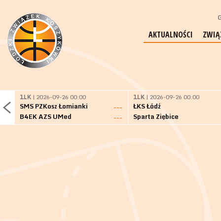
G
AKTUALNOŚCI
ZWIĄ
1LK
| 2026-09-26 00:00
1LK
| 2026-09-26 00:00
SMS PZKosz Łomianki
ŁKS Łódź
---
B4EK AZS UMed
Sparta Ziębice
---