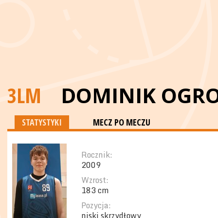
3LM
DOMINIK OGR
STATYSTYKI
MECZ PO MECZU
Rocznik:
2009
Wzrost:
183 cm
Pozycja:
niski skrzydłowy