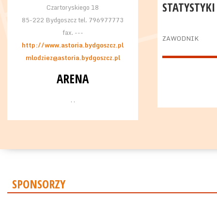
STATYSTYKI
Czartoryskiego 18
85-222 Bydgoszcz tel. 796977773
fax. ---
ZAWODNIK
http://www.astoria.bydgoszcz.pl
mlodziez@astoria.bydgoszcz.pl
ARENA
, ,
SPONSORZY