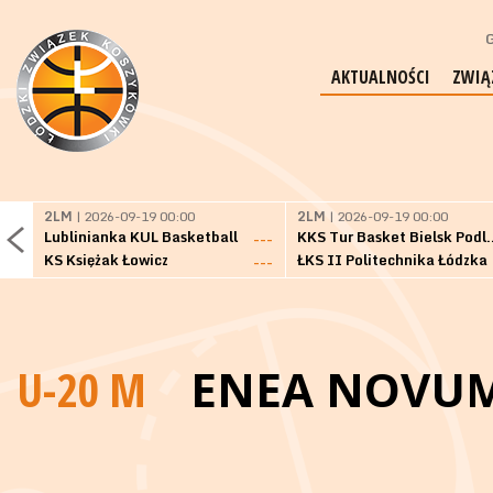
G
AKTUALNOŚCI
ZWIĄ
2LM
| 2026-09-19 00:00
2LM
| 2026-09-19 00:00
Lublinianka KUL Basketball
KKS Tur Basket 
---
KS Księżak Łowicz
ŁKS II Politechnika Łódzka
---
U-20 M
ENEA NOVUM