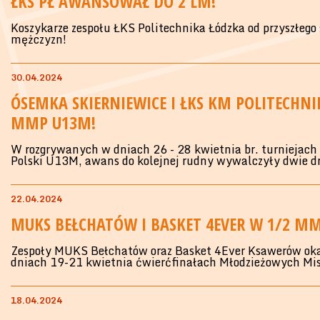
ŁKS PŁ AWANSOWAŁ DO 2 LM!
Koszykarze zespołu ŁKS Politechnika Łódzka od przyszłego 
mężczyzn!
30.04.2024
ÓSEMKA SKIERNIEWICE I ŁKS KM POLITECHN
MMP U13M!
W rozgrywanych w dniach 26 - 28 kwietnia br. turniejac
Polski U13M, awans do kolejnej rudny wywalczyły dwie dr
22.04.2024
MUKS BEŁCHATÓW I BASKET 4EVER W 1/2 M
Zespoły MUKS Bełchatów oraz Basket 4Ever Ksawerów oka
dniach 19-21 kwietnia ćwierćfinałach Młodzieżowych Mis
18.04.2024