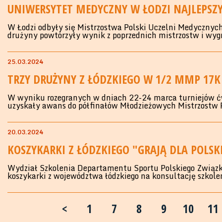
UNIWERSYTET MEDYCZNY W ŁODZI NAJLEPSZY
W Łodzi odbyły się Mistrzostwa Polski Uczelni Medycznyc
drużyny powtórzyły wynik z poprzednich mistrzostw i wyg
25.03.2024
TRZY DRUŻYNY Z ŁÓDZKIEGO W 1/2 MMP 17K
W wyniku rozegranych w dniach 22-24 marca turniejów ćw
uzyskały awans do półfinałów Młodzieżowych Mistrzostw 
20.03.2024
KOSZYKARKI Z ŁÓDZKIEGO "GRAJĄ DLA POLSK
Wydział Szkolenia Departamentu Sportu Polskiego Związk
koszykarki z województwa łódzkiego na konsultację szkolen
<
1
7
8
9
10
11