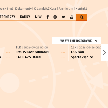
oisk i hal
Dokumenty
Odznaki ŁZKosz
Archiwum
Kontakt
TRENERZY
KADRY
NIW
WSZYSTKIE ROZGRYWKI
1LK
| 2026-09-26 00:00
1LK
| 2026-09-26 00:00
SMS PZKosz Łomianki
ŁKS Łódź
---
---
k
B4EK AZS UMed
Sparta Ziębice
---
---