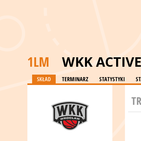
1LM
WKK ACTIV
SKŁAD
TERMINARZ
STATYSTYKI
S
T