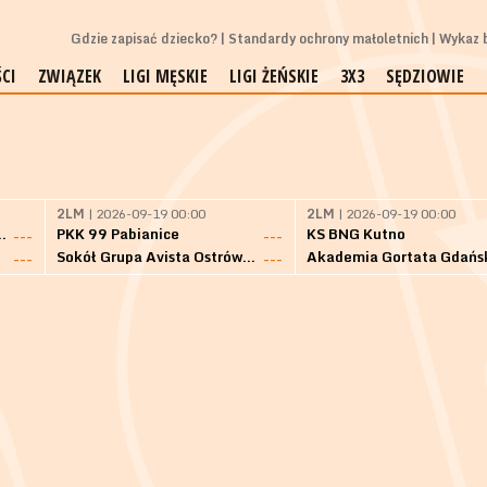
Gdzie zapisać dziecko?
Standardy ochrony małoletnich
Wykaz b
CI
ZWIĄZEK
LIGI MĘSKIE
LIGI ŻEŃSKIE
3X3
SĘDZIOWIE
2LM
| 2026-09-19 00:00
2LM
| 2026-09-19 00:00
Bielsk Podlaski
PKK 99 Pabianice
KS BNG Kutno
---
---
Sokół Grupa Avista Ostrów Maz.
Akademia Gortata Gdańs
---
---