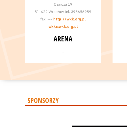
Czajcza 19
51-422 Wrocław tel. 395656959
fax. ---
http://wkk.org.pl
wkk@wkk.org.pl
ARENA
, ,
SPONSORZY