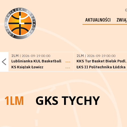
G
AKTUALNOŚCI
ZWIĄ
2LM
| 2026-09-19 00:00
2LM
| 2026-09-19 00:00
Lublinianka KUL Basketball
KKS Tur Basket 
---
KS Księżak Łowicz
ŁKS II Politechnika Łódzka
---
1LM
GKS TYCHY