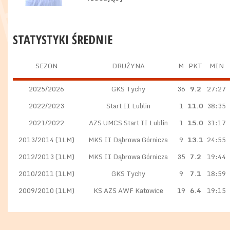
STATYSTYKI ŚREDNIE
SEZON
DRUŻYNA
M
PKT
MIN
2025/2026
GKS Tychy
36
9.2
27:27
2022/2023
Start II Lublin
1
11.0
38:35
2021/2022
AZS UMCS Start II Lublin
1
15.0
31:17
2013/2014 (1LM)
MKS II Dąbrowa Górnicza
9
13.1
24:55
2012/2013 (1LM)
MKS II Dąbrowa Górnicza
35
7.2
19:44
2010/2011 (1LM)
GKS Tychy
9
7.1
18:59
2009/2010 (1LM)
KS AZS AWF Katowice
19
6.4
19:15