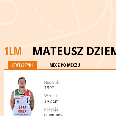
1LM
MATEUSZ DZIE
STATYSTYKI
MECZ PO MECZU
Rocznik:
1992
Wzrost:
192 cm
Pozycja:
rzucający