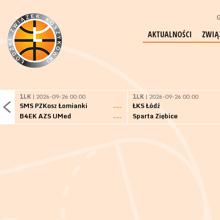
G
AKTUALNOŚCI
ZWIĄ
1LK
| 2026-09-26 00:00
1LK
| 2026-09-26 00:00
SMS PZKosz Łomianki
ŁKS Łódź
---
B4EK AZS UMed
Sparta Ziębice
---