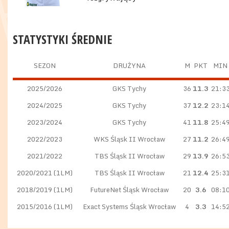
STATYSTYKI ŚREDNIE
SEZON
DRUŻYNA
M
PKT
MIN
2025/2026
GKS Tychy
36
11.3
21:3
2024/2025
GKS Tychy
37
12.2
23:1
2023/2024
GKS Tychy
41
11.8
25:4
2022/2023
WKS Śląsk II Wrocław
27
11.2
26:4
2021/2022
TBS Śląsk II Wrocław
29
13.9
26:5
2020/2021 (1LM)
TBS Śląsk II Wrocław
21
12.4
25:3
2018/2019 (1LM)
FutureNet Śląsk Wrocław
20
3.6
08:1
2015/2016 (1LM)
Exact Systems Śląsk Wrocław
4
3.3
14:5