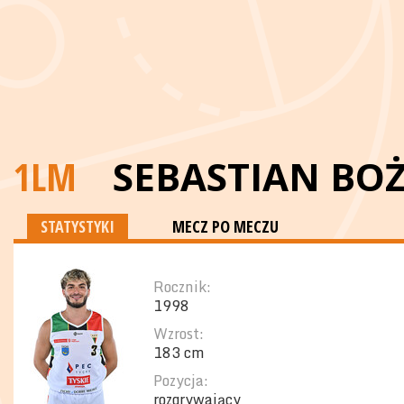
1LM
SEBASTIAN BO
STATYSTYKI
MECZ PO MECZU
Rocznik:
1998
Wzrost:
183 cm
Pozycja:
rozgrywający