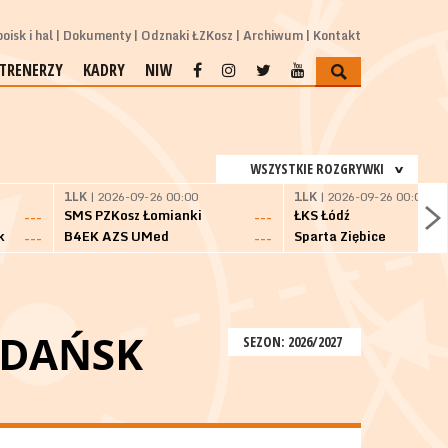
oisk i hal
Dokumenty
Odznaki ŁZKosz
Archiwum
Kontakt
TRENERZY
KADRY
NIW
WSZYSTKIE ROZGRYWKI
1LK
| 2026-09-26 00:00
1LK
| 2026-09-26 00:00
SMS PZKosz Łomianki
ŁKS Łódź
---
---
k
B4EK AZS UMed
Sparta Ziębice
---
---
GDAŃSK
SEZON: 2026/2027