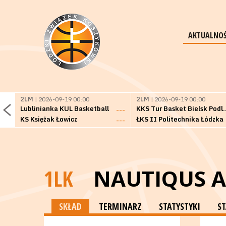
AKTUALNOŚ
2LM
| 2026-09-19 00:00
2LM
| 2026-09-19 00:00
Lublinianka KUL Basketball
KKS Tur Basket 
---
KS Księżak Łowicz
ŁKS II Politechnika Łódzka
---
1LK
NAUTIQUS 
SKŁAD
TERMINARZ
STATYSTYKI
S