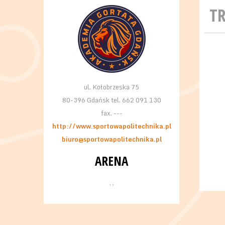
T
ul. Kołobrzeska 75
80-396 Gdańsk tel. 662 091 130
fax. ---
http://www.sportowapolitechnika.pl
biuro@sportowapolitechnika.pl
ARENA
, ,