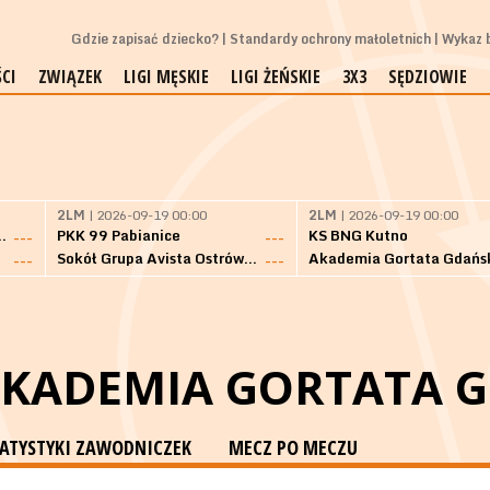
Gdzie zapisać dziecko?
Standardy ochrony małoletnich
Wykaz b
CI
ZWIĄZEK
LIGI MĘSKIE
LIGI ŻEŃSKIE
3X3
SĘDZIOWIE
2LM
| 2026-09-19 00:00
2LM
| 2026-09-19 00:00
Bielsk Podlaski
PKK 99 Pabianice
KS BNG Kutno
---
---
Sokół Grupa Avista Ostrów Maz.
Akademia Gortata Gdańs
---
---
AKADEMIA GORTATA 
TATYSTYKI ZAWODNICZEK
MECZ PO MECZU