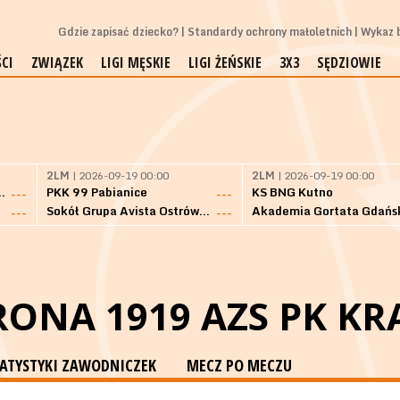
Gdzie zapisać dziecko?
Standardy ochrony małoletnich
Wykaz b
CI
ZWIĄZEK
LIGI MĘSKIE
LIGI ŻEŃSKIE
3X3
SĘDZIOWIE
2LM
| 2026-09-19 00:00
2LM
| 2026-09-19 00:00
Bielsk Podlaski
PKK 99 Pabianice
KS BNG Kutno
---
---
Sokół Grupa Avista Ostrów Maz.
Akademia Gortata Gdańs
---
---
ONA 1919 AZS PK K
TATYSTYKI ZAWODNICZEK
MECZ PO MECZU