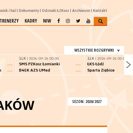
oisk i hal
Dokumenty
Odznaki ŁZKosz
Archiwum
Kontakt
TRENERZY
KADRY
NIW
WSZYSTKIE ROZGRYWKI
1LK
| 2026-09-26 00:00
1LK
| 2026-09-26 00:00
SMS PZKosz Łomianki
ŁKS Łódź
---
---
k
B4EK AZS UMed
Sparta Ziębice
---
---
RAKÓW
SEZON: 2026/2027