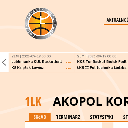
AKTUALNOŚ
2LM
| 2026-09-19 00:00
2LM
| 2026-09-19 00:00
Lublinianka KUL Basketball
KKS Tur Basket 
---
KS Księżak Łowicz
ŁKS II Politechnika Łódzka
---
1LK
AKOPOL KOR
SKŁAD
TERMINARZ
STATYSTYKI
S