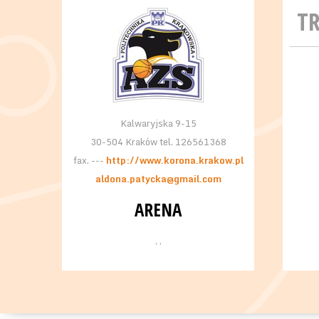
T
Kalwaryjska 9-15
30-504 Kraków tel. 126561368
fax. ---
http://www.korona.krakow.pl
aldona.patycka@gmail.com
ARENA
, ,