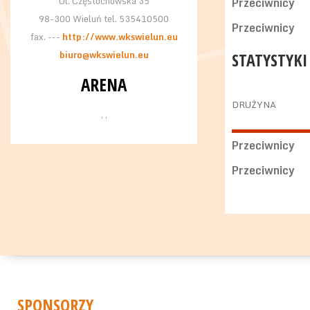
Ul. Częstochowska 35
Przeciwnicy
98-300 Wieluń tel. 535410500
Przeciwnicy
fax. ---
http://www.wkswielun.eu
biuro@wkswielun.eu
STATYSTYKI
ARENA
DRUŻYNA
, ,
Przeciwnicy
Przeciwnicy
SPONSORZY