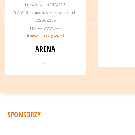
Ludwikowska 113/115
97-200 Tomaszów Mazowiecki tel.
502061056
fax. --- www: ---
krawcu_073@wp.pl
ARENA
, ,
SPONSORZY