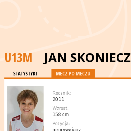
U13M
JAN SKONIEC
STATYSTYKI
MECZ PO MECZU
Rocznik:
2011
Wzrost:
158 cm
Pozycja:
rozgrywający