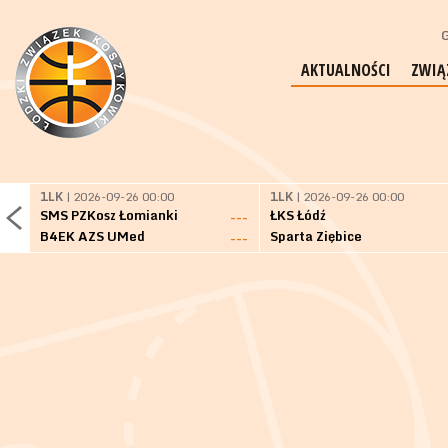
G
AKTUALNOŚCI
ZWIĄ
1LK
| 2026-09-26 00:00
1LK
| 2026-09-26 00:00
SMS PZKosz Łomianki
ŁKS Łódź
---
B4EK AZS UMed
Sparta Ziębice
---