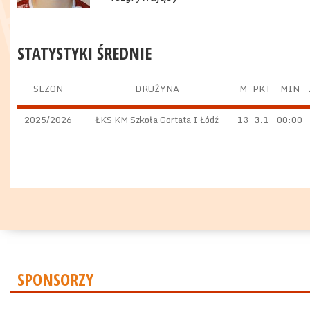
STATYSTYKI ŚREDNIE
SEZON
DRUŻYNA
M
PKT
MIN
2025/2026
ŁKS KM Szkoła Gortata I Łódź
13
3.1
00:00
SPONSORZY