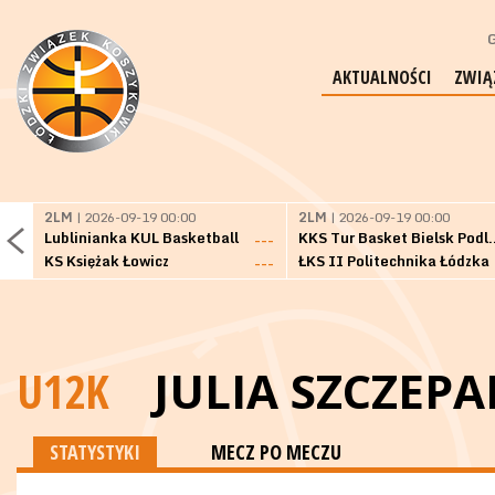
G
AKTUALNOŚCI
ZWIĄ
2LM
| 2026-09-19 00:00
2LM
| 2026-09-19 00:00
Lublinianka KUL Basketball
KKS Tur Basket 
---
KS Księżak Łowicz
ŁKS II Politechnika Łódzka
---
U12K
JULIA SZCZEPA
STATYSTYKI
MECZ PO MECZU