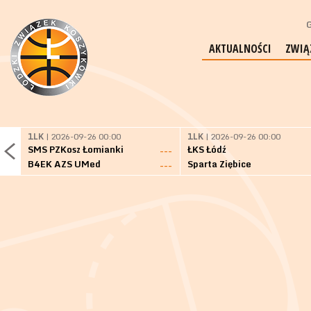
G
AKTUALNOŚCI
ZWIĄ
1LK
| 2026-09-26 00:00
1LK
| 2026-09-26 00:00
SMS PZKosz Łomianki
ŁKS Łódź
---
B4EK AZS UMed
Sparta Ziębice
---