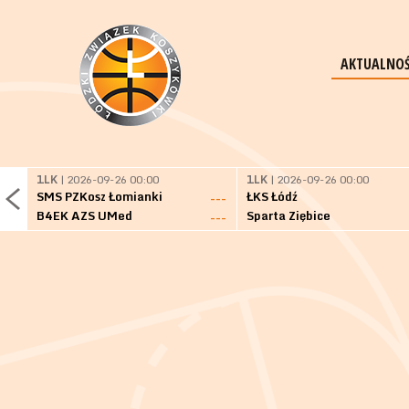
AKTUALNOŚ
1LK
| 2026-09-26 00:00
1LK
| 2026-09-26 00:00
SMS PZKosz Łomianki
ŁKS Łódź
---
B4EK AZS UMed
Sparta Ziębice
---