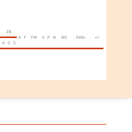
ZB
A
F
FW
S
P
B
BO
EVAL
+/-
A
O
S