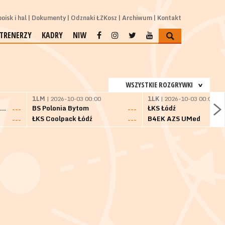
oisk i hal
Dokumenty
Odznaki ŁZKosz
Archiwum
Kontakt
TRENERZY
KADRY
NIW
WSZYSTKIE ROZGRYWKI
1LM
| 2026-10-03 00:00
1LK
| 2026-10-03 00:00
SKS Fulimpex Starogard Gdański
BS Polonia Bytom
ŁKS Łódź
---
---
ŁKS Coolpack Łódź
B4EK AZS UMed
---
---