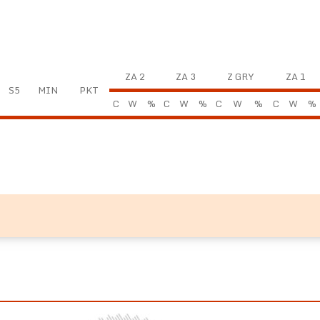
ZA 2
ZA 3
Z GRY
ZA 1
S5
MIN
PKT
C
W
%
C
W
%
C
W
%
C
W
%