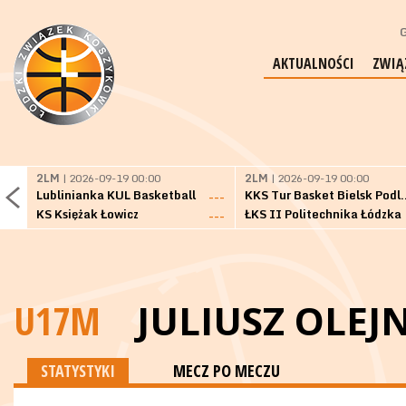
G
AKTUALNOŚCI
ZWIĄ
2LM
| 2026-09-19 00:00
2LM
| 2026-09-19 00:00
Lublinianka KUL Basketball
KKS Tur Basket 
---
KS Księżak Łowicz
ŁKS II Politechnika Łódzka
---
U17M
JULIUSZ OLEJ
STATYSTYKI
MECZ PO MECZU