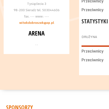
Przeciwnicy
Tysiąclecia 3
Przeciwnicy
98-200 Sieradz tel. 503044606
fax. --- www: ---
STATYSTYKI
witekdobroszek@op.pl
ARENA
DRUŻYNA
, ,
Przeciwnicy
Przeciwnicy
SPONSORZY