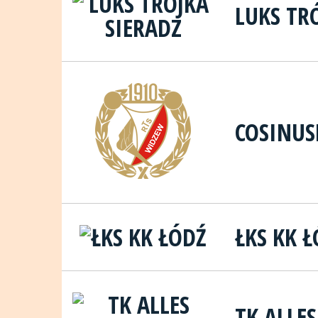
LUKS TR
COSINU
ŁKS KK 
TK ALLE