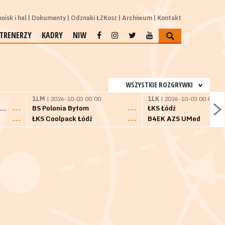
oisk i hal
Dokumenty
Odznaki ŁZKosz
Archiwum
Kontakt
TRENERZY
KADRY
NIW
WSZYSTKIE ROZGRYWKI
1LM
| 2026-10-03 00:00
1LK
| 2026-10-03 00:00
SKS Fulimpex Starogard Gdański
BS Polonia Bytom
ŁKS Łódź
---
---
ŁKS Coolpack Łódź
B4EK AZS UMed
---
---