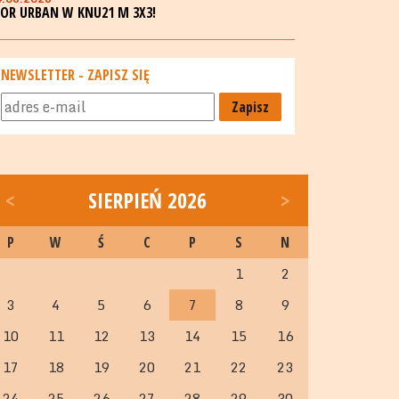
GOR URBAN W KNU21 M 3X3!
NEWSLETTER - ZAPISZ SIĘ
Zapisz
<
SIERPIEŃ 2026
>
P
W
Ś
C
P
S
N
1
2
3
4
5
6
7
8
9
10
11
12
13
14
15
16
17
18
19
20
21
22
23
24
25
26
27
28
29
30