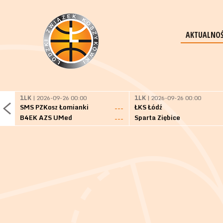
AKTUALNOŚ
1LK
| 2026-09-26 00:00
1LK
| 2026-09-26 00:00
SMS PZKosz Łomianki
ŁKS Łódź
---
B4EK AZS UMed
Sparta Ziębice
---