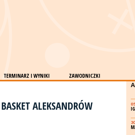
TERMINARZ I WYNIKI
ZAWODNICZKI
A
 BASKET ALEKSANDRÓW
0
I
3
M