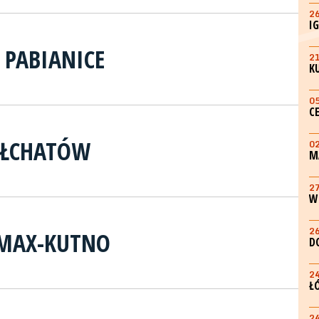
2
I
 PABIANICE
2
K
0
C
EŁCHATÓW
0
M
2
W
2
RMAX-KUTNO
D
2
Ł
2