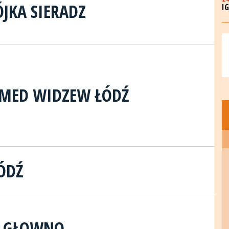
ÓJKA SIERADZ
I
SMED WIDZEW ŁÓDŹ
ŁÓDŹ
S GŁOWNO