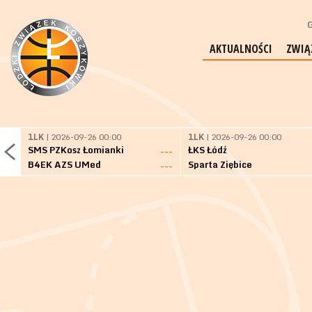
G
AKTUALNOŚCI
ZWIĄ
1LK
| 2026-09-26 00:00
1LK
| 2026-09-26 00:00
SMS PZKosz Łomianki
ŁKS Łódź
---
B4EK AZS UMed
Sparta Ziębice
---