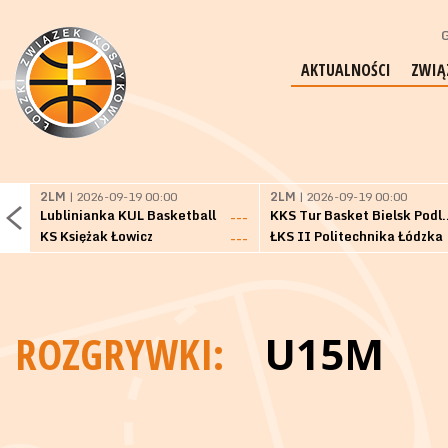
G
AKTUALNOŚCI
ZWIĄ
2LM
| 2026-09-19 00:00
2LM
| 2026-09-19 00:00
Lublinianka KUL Basketball
KKS Tur Basket 
---
KS Księżak Łowicz
ŁKS II Politechnika Łódzka
---
ROZGRYWKI:
U15M