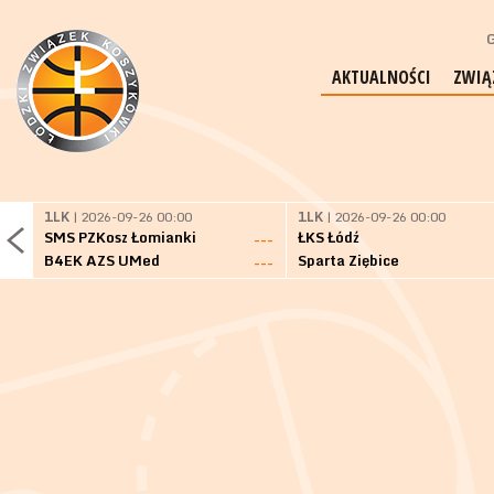
G
AKTUALNOŚCI
ZWIĄ
1LK
| 2026-09-26 00:00
1LK
| 2026-09-26 00:00
SMS PZKosz Łomianki
ŁKS Łódź
---
B4EK AZS UMed
Sparta Ziębice
---