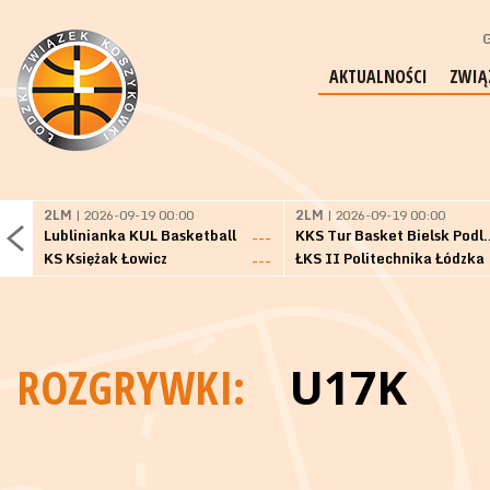
G
AKTUALNOŚCI
ZWIĄ
2LM
| 2026-09-19 00:00
2LM
| 2026-09-19 00:00
Lublinianka KUL Basketball
KKS Tur Basket 
---
KS Księżak Łowicz
ŁKS II Politechnika Łódzka
---
ROZGRYWKI:
U17K