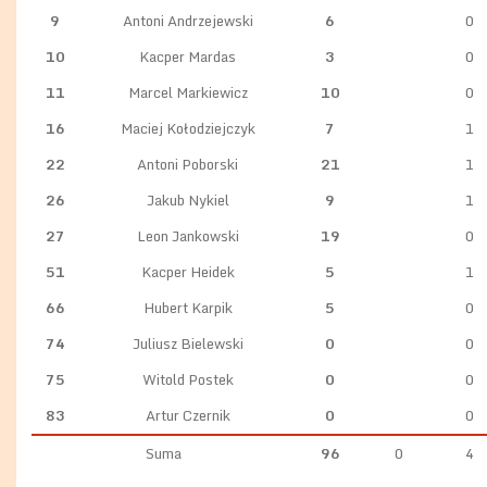
9
Antoni Andrzejewski
6
0
10
Kacper Mardas
3
0
11
Marcel Markiewicz
10
0
16
Maciej Kołodziejczyk
7
1
22
Antoni Poborski
21
1
26
Jakub Nykiel
9
1
27
Leon Jankowski
19
0
51
Kacper Heidek
5
1
66
Hubert Karpik
5
0
74
Juliusz Bielewski
0
0
75
Witold Postek
0
0
83
Artur Czernik
0
0
Suma
96
0
4