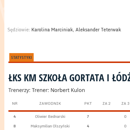
Sędziowie:
Karolina Marciniak, Aleksander Teterwak
STATYSTYKI
ŁKS KM SZKOŁA GORTATA I ŁÓD
Trenerzy:
Trener: Norbert Kulon
NR
ZAWODNIK
PKT
ZA 2
ZA 3
4
Oliwier Bednarski
7
0
8
Maksymilian Olszyński
4
0