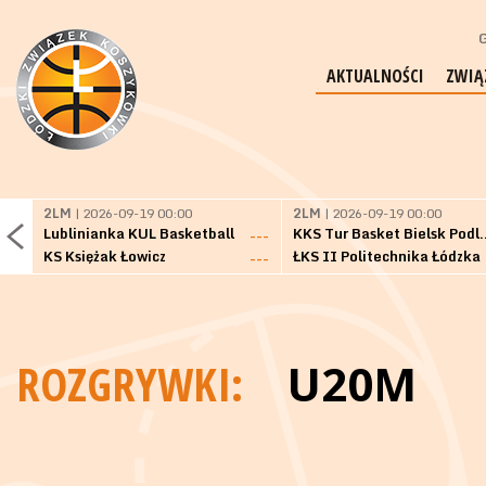
G
AKTUALNOŚCI
ZWIĄ
2LM
| 2026-09-19 00:00
2LM
| 2026-09-19 00:00
Lublinianka KUL Basketball
KKS Tur Basket 
---
KS Księżak Łowicz
ŁKS II Politechnika Łódzka
---
ROZGRYWKI:
U20M