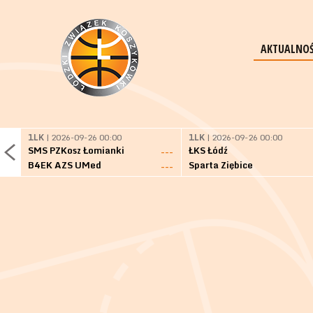
AKTUALNOŚ
1LK
| 2026-09-26 00:00
1LK
| 2026-09-26 00:00
SMS PZKosz Łomianki
ŁKS Łódź
---
B4EK AZS UMed
Sparta Ziębice
---