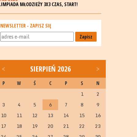
LIMPIADA MŁODZIEŻY 3X3 CZAS, START!
NEWSLETTER - ZAPISZ SIĘ
Zapisz
<
SIERPIEŃ 2026
>
P
W
Ś
C
P
S
N
1
2
3
4
5
6
7
8
9
10
11
12
13
14
15
16
17
18
19
20
21
22
23
24
25
26
27
28
29
30