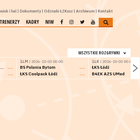
oisk i hal
Dokumenty
Odznaki ŁZKosz
Archiwum
Kontakt
TRENERZY
KADRY
NIW
WSZYSTKIE ROZGRYWKI
1LM
| 2026-10-03 00:00
1LK
| 2026-10-03 00:00
SKS Fulimpex Starogard Gdański
BS Polonia Bytom
ŁKS Łódź
---
---
ŁKS Coolpack Łódź
B4EK AZS UMed
---
---