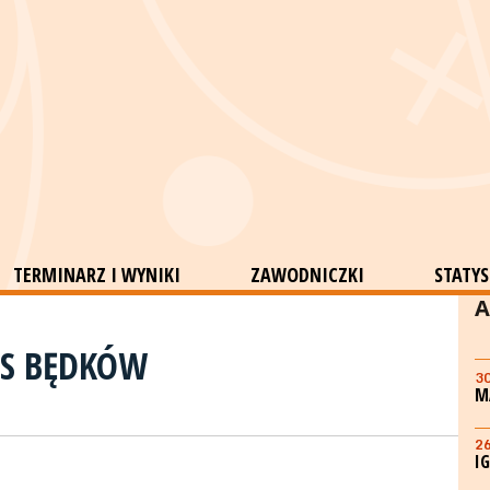
TERMINARZ I WYNIKI
ZAWODNICZKI
STATYS
A
IS BĘDKÓW
3
M
2
I