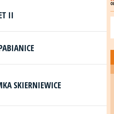
O
T II
PABIANICE
KA SKIERNIEWICE