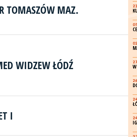
ER TOMASZÓW MAZ.
2
K
0
C
0
M
MED WIDZEW ŁÓDŹ
2
W
2
D
2
Ł
T I
2
I
2